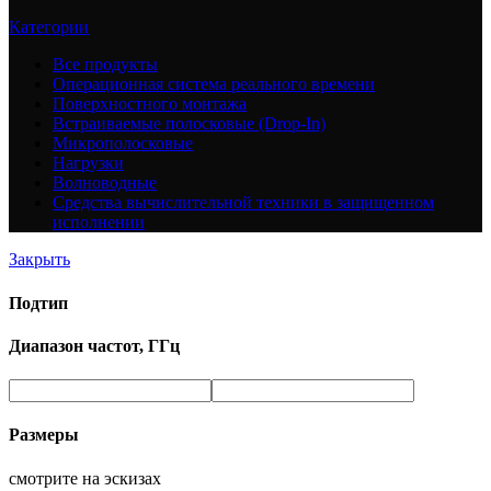
Категории
Все
продукты
Операционная система реального времени
Поверхностного монтажа
Встраиваемые полосковые (Drop-In)
Микрополосковые
Нагрузки
Волноводные
Средства вычислительной техники в защищенном
исполнении
Закрыть
Подтип
Диапазон частот, ГГц
Размеры
смотрите на эскизах