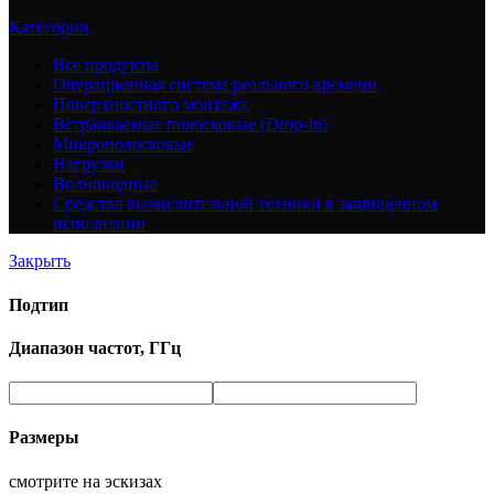
Категории
Все
продукты
Операционная система реального времени
Поверхностного монтажа
Встраиваемые полосковые (Drop-In)
Микрополосковые
Нагрузки
Волноводные
Средства вычислительной техники в защищенном
исполнении
Закрыть
Подтип
Диапазон частот, ГГц
Размеры
смотрите на эскизах